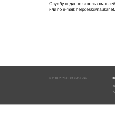
Службу поддержки пользователей 
или по e-mail: helpdesk@naukanet.
© 2004-2026 ООО «Малнет»
К
К
К