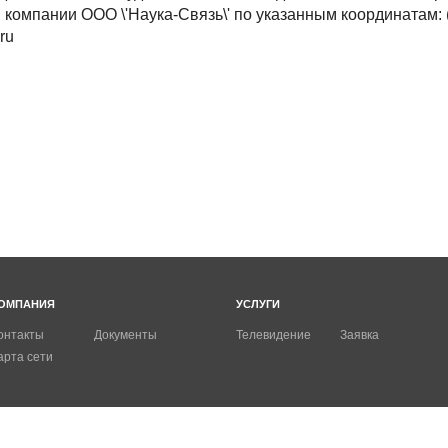
компании ООО \'Наука-Связь\' по указанным координатам: (
ru
ОМПАНИЯ
УСЛУГИ
онтакты
Документы
Телевидение
Заявка
арта сети