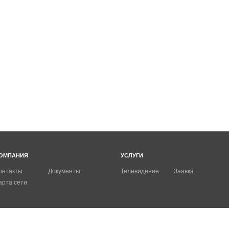
ОМПАНИЯ
УСЛУГИ
онтакты
Документы
Телевидение
Заявка
арта сети