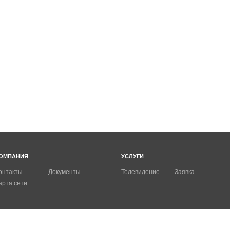
ОМПАНИЯ
УСЛУГИ
онтакты
Документы
Телевидение
Заявка
арта сети